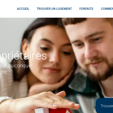
ACCUEIL
TROUVER UN LOGEMENT
FORFAITS
COMMEN
priétaires
que quiconque.
dre.
Trouve